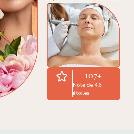
107
+
Note de 4.6
étoiles