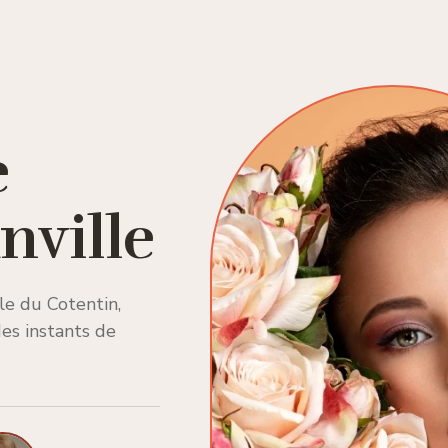
e
nville
ule du Cotentin,
des instants de