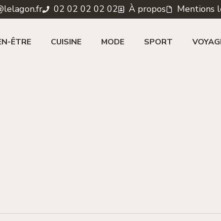
lelagon.fr
02 02 02 02 02
À propos
Mentions l
EN-ÊTRE
CUISINE
MODE
SPORT
VOYAG