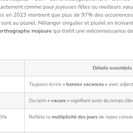
 exactement comme pour
joyeuses fêtes
ou
meilleurs vœ
ées en 2023 montrent que plus de 97% des occurrences
 sont au pluriel. Mélanger singulier et pluriel en écriva
’orthographe majeure
qui trahit une méconnaissance d
Détails essentiels
Toujours écrire
« bonnes vacances »
avec adject
Du latin
« vacare »
signifiant avoir du temps lib
XVIe
Reflète la
multiplicité des jours
de repos conséc