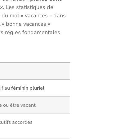
ux
. Les statistiques de
 du mot « vacances » dans
nt « bonne vacances »
es règles fondamentales
if au
féminin pluriel
re ou être vacant
utifs accordés