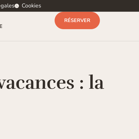
égales
Cookies
RÉSERVER
E
acances : la