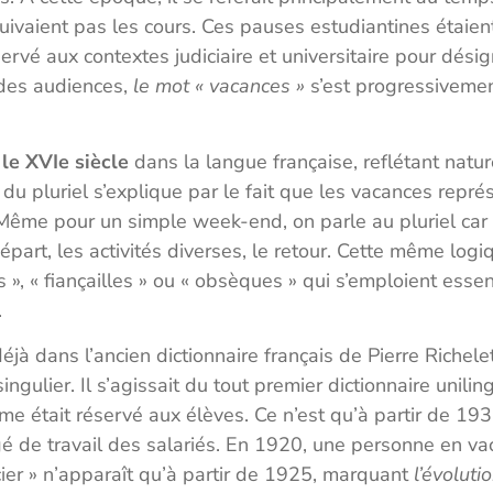
suivaient pas les cours. Ces pauses estudiantines étaien
rvé aux contextes judiciaire et universitaire pour dési
 des audiences,
le mot « vacances »
s’est progressivemen
 le XVIe siècle
dans la langue française, reflétant natur
du pluriel s’explique par le fait que les vacances repré
 Même pour un simple week-end, on parle au pluriel ca
part, les activités diverses, le retour. Cette même logi
, « fiançailles » ou « obsèques » qui s’emploient essen
.
éjà dans l’ancien dictionnaire français de Pierre Richel
ngulier. Il s’agissait du tout premier dictionnaire unilin
me était réservé aux élèves. Ce n’est qu’à partir de 193
é de travail des salariés. En 1920, une personne en va
cier » n’apparaît qu’à partir de 1925, marquant
l’évolut