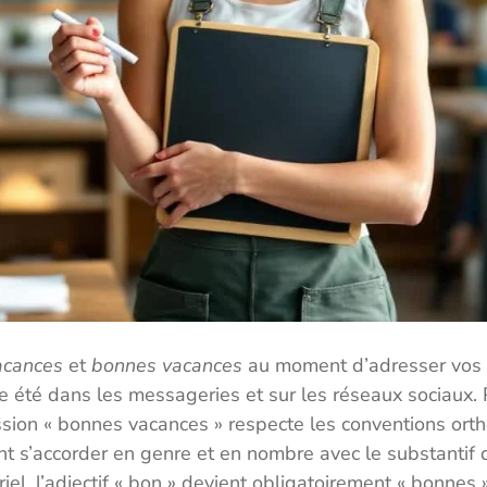
acances
et
bonnes vacances
au moment d’adresser vos s
 été dans les messageries et sur les réseaux sociaux. 
ssion « bonnes vacances » respecte les conventions ort
nt s’accorder en genre et en nombre avec le substantif q
iel, l’adjectif « bon » devient obligatoirement « bonnes »