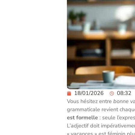
18/01/2026
08:32
Vous hésitez entre
bonne v
grammaticale revient chaque
est formelle
: seule l’expre
L’adjectif doit impérativeme
« vacances » est féminin plur