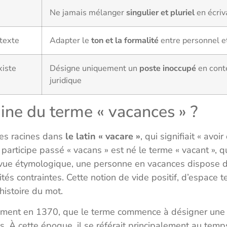
Ne jamais mélanger
singulier et pluriel
en écriv
ntexte
Adapter le
ton et la formalité
entre personnel e
xiste
Désigne uniquement un
poste inoccupé
en conte
juridique
gine du terme « vacances » ?
ses racines dans
le latin « vacare »
, qui signifiait « avoi
u participe passé « vacans » est né le terme « vacant », q
e vue étymologique, une personne en vacances dispose d
tés contraintes. Cette notion de vide positif, d’espace 
’histoire du mot.
sément en 1370, que le terme commence à désigner une i
s. À cette époque, il se référait principalement au tem