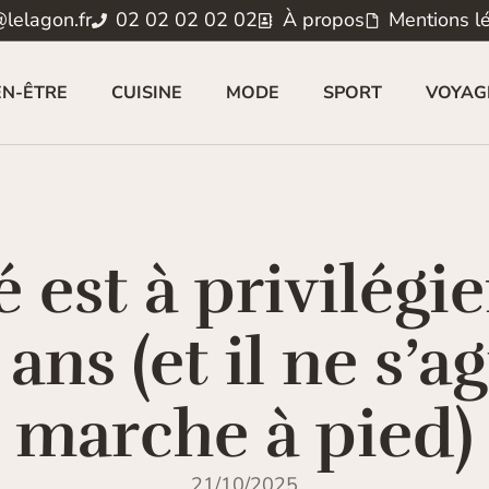
lelagon.fr
02 02 02 02 02
À propos
Mentions l
EN-ÊTRE
CUISINE
MODE
SPORT
VOYAG
é est à privilég
ans (et il ne s’ag
marche à pied)
21/10/2025