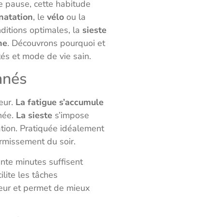
le pause, cette habitude
natation
, le
vélo
ou la
ditions optimales, la
sieste
ne
. Découvrons pourquoi et
és et mode de vie sain.
nnés
eur.
La fatigue s’accumule
rnée.
La sieste
s’impose
tion. Pratiquée idéalement
ormissement du soir.
ente minutes suffisent
cilite les tâches
meur et permet de mieux