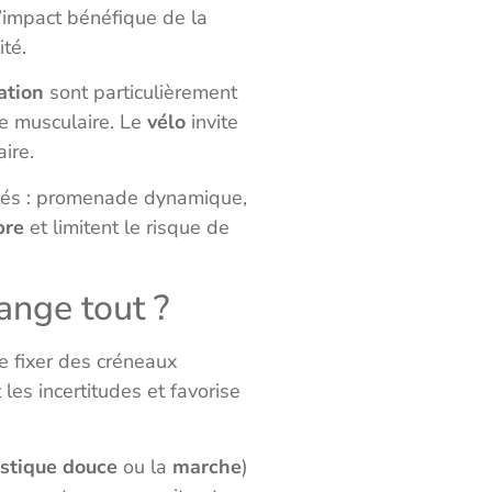
l’impact bénéfique de la
ité.
ation
sont particulièrement
se musculaire. Le
vélo
invite
ire.
ités : promenade dynamique,
bre
et limitent le risque de
ange tout ?
e fixer des créneaux
 les incertitudes et favorise
stique douce
ou la
marche
)