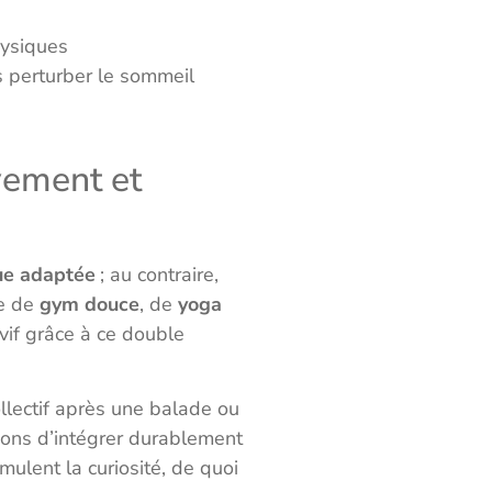
hysiques
 perturber le sommeil
vement et
que adaptée
; au contraire,
ce de
gym douce
, de
yoga
vif grâce à ce double
ollectif après une balade ou
çons d’intégrer durablement
mulent la curiosité, de quoi