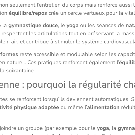
non seulement l’entretien du corps mais renforce aussi 
tion
équilibre/repos
crée un cercle vertueux pour la vital
e la
gymnastique douce
, le
yoga
ou les séances de
nat
espectent les articulations tout en préservant la mas
ein air, et contribue à stimuler le système cardiovascula
 formes
reste accessible et modulable selon les capac
 en nature… Ces pratiques renforcent également
l’équili
la soixantaine.
enne : pourquoi la régularité ch
es se renforcent lorsqu’ils deviennent automatiques. S
tivité physique adaptée
ou même l’
alimentation
réduit
ejoindre un groupe (par exemple pour le
yoga
, la
gymna