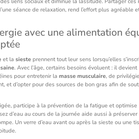
e des liens sociaux et diminue la lassitude. Partager ce
’une séance de relaxation, rend l’effort plus agréable et
ergie avec une alimentation équ
aptée
e
et la
sieste
prennent tout leur sens lorsqu’elles s’ins
 saine
. Avec l’âge, certains besoins évoluent : il devien
éines pour entretenir la
masse musculaire
, de privilégi
nt, et d’opter pour des sources de bon gras afin de sout
igée, participe à la prévention de la fatigue et optimise
ssez d’eau au cours de la journée aide aussi à préserver 
pompe. Un verre d’eau avant ou après la sieste ou une t
bitude.