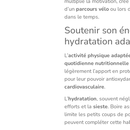
multiplie la motivation, cré
d’un
parcours vélo
ou lors d
dans le temps.
Soutenir son én
hydratation ad
L’
activité physique adapté
quotidienne nutritionnelle
légèrement l’apport en prot
pour leur pouvoir antioxyda
cardiovasculaire
.
L’
hydratation
, souvent négl
efforts et la
sieste
. Boire a
limite les petits coups de 
peuvent compléter cette ha