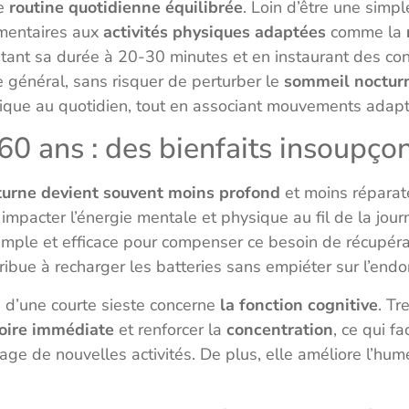
ne
routine quotidienne équilibrée
. Loin d’être une simp
mentaires aux
activités physiques adaptées
comme la
mitant sa durée à 20-30 minutes et en instaurant des con
e général, sans risquer de perturber le
sommeil noctur
ique au quotidien, tout en associant mouvements adapt
 60 ans : des bienfaits insoupço
turne devient souvent moins profond
et moins réparat
 impacter l’énergie mentale et physique au fil de la jou
mple et efficace pour compenser ce besoin de récupéra
tribue à recharger les batteries sans empiéter sur l’end
 d’une courte sieste concerne
la fonction cognitive
. Tr
ire immédiate
et renforcer la
concentration
, ce qui fa
sage de nouvelles activités. De plus, elle améliore l’hu