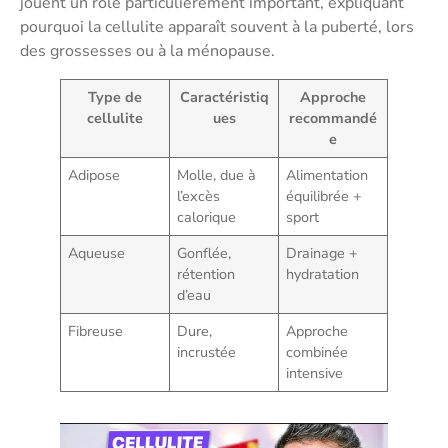
jouent un rôle particulièrement important, expliquant
pourquoi la cellulite apparaît souvent à la puberté, lors
des grossesses ou à la ménopause.
Type de
Caractéristiq
Approche
cellulite
ues
recommandé
e
Adipose
Molle, due à
Alimentation
l’excès
équilibrée +
calorique
sport
Aqueuse
Gonflée,
Drainage +
rétention
hydratation
d’eau
Fibreuse
Dure,
Approche
incrustée
combinée
intensive