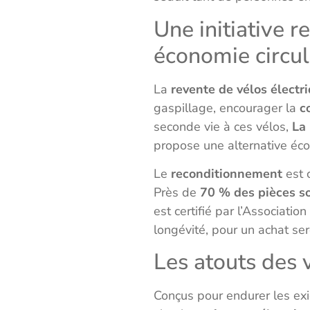
Une initiative r
économie circul
La
revente de vélos électr
gaspillage, encourager la
c
seconde vie à ces vélos,
La
propose une alternative éco
Le
reconditionnement
est c
Près de
70 % des pièces s
est certifié par l’Associatio
longévité, pour un achat ser
Les atouts des 
Conçus pour endurer les ex