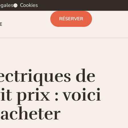
égales
Cookies
RÉSERVER
E
ectriques de
t prix : voici
 acheter