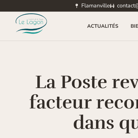
Flamanville
contact@
ACTUALITÉS
BI
La Poste re
facteur recon
dans qu