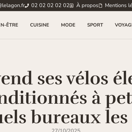
lelagon.fr
02 02 02 02 02
À propos
Mentions l
EN-ÊTRE
CUISINE
MODE
SPORT
VOYAG
vend ses vélos él
ditionnés à peti
els bureaux les
27/10/2025