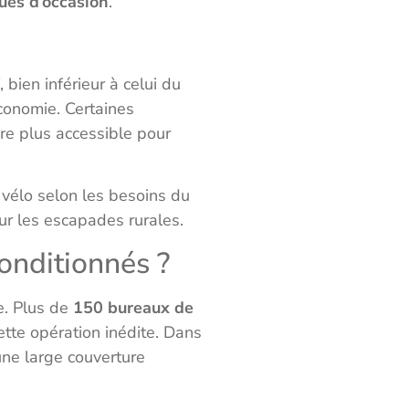
ques d’occasion
.
f, bien inférieur à celui du
conomie. Certaines
ore plus accessible pour
 vélo selon les besoins du
our les escapades rurales.
onditionnés ?
e. Plus de
150 bureaux de
ette opération inédite. Dans
une large couverture