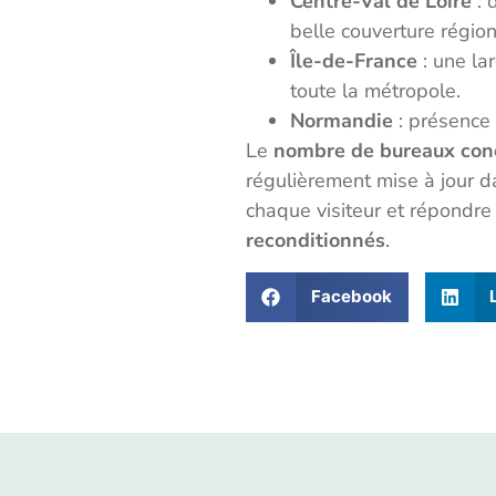
Centre-Val de Loire
: 
belle couverture région
Île-de-France
: une la
toute la métropole.
Normandie
: présence 
Le
nombre de bureaux con
régulièrement mise à jour d
chaque visiteur et répondr
reconditionnés
.
Facebook