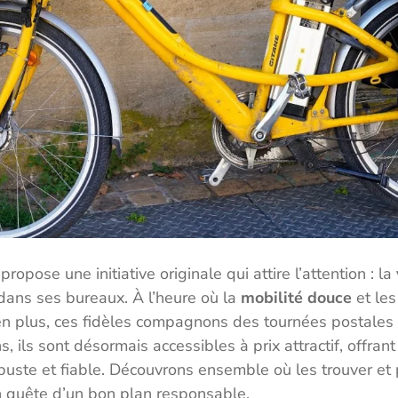
propose une initiative originale qui attire l’attention : la
ans ses bureaux. À l’heure où la
mobilité douce
et les
en plus, ces fidèles compagnons des tournées postales
s, ils sont désormais accessibles à prix attractif, offrant
uste et fiable. Découvrons ensemble où les trouver et 
n quête d’un bon plan responsable.