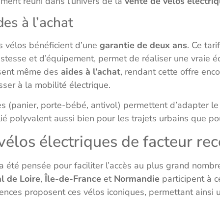
ement réuni dans l’univers de la
vente de vélos électri
ides à l’achat
es vélos bénéficient d’une
garantie de deux ans
. Ce tari
stesse et d’équipement, permet de réaliser une vraie é
sent même des
aides à l’achat
, rendant cette offre enc
ser à la mobilité électrique.
s (panier, porte-bébé, antivol) permettent d’adapter le
llié polyvalent aussi bien pour les trajets urbains que p
vélos électriques de facteur rec
a été pensée pour faciliter l’accès au plus grand nombr
l de Loire
,
Île-de-France
et
Normandie
participent à c
ences proposent ces vélos iconiques, permettant ainsi 