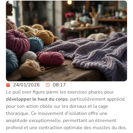
24/01/2026
08:17
Le pull over figure parmi les exercices phares pour
développer le haut du corps
, particulièrement apprécié
pour son action ciblée sur les dorsaux et la cage
thoracique. Ce mouvement d’isolation offre une
amplitude exceptionnelle, permettant un étirement
profond et une contraction optimale des muscles du dos.